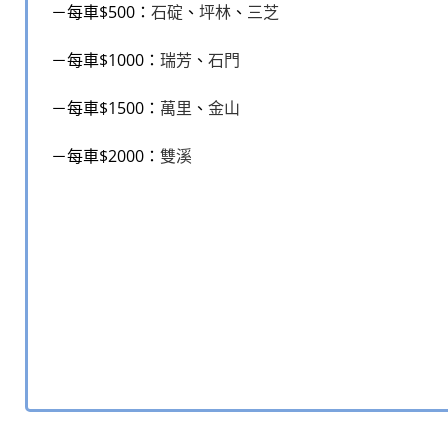
－每車$500：
石碇
、
坪林
、
三芝
－每車$1000：
瑞芳
、
石門
－每車$1500：
萬里
、
金山
－每車$2000：
雙溪