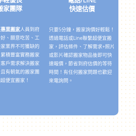
搬家團隊
快速估價
輕
專業搬家
人員到府
只要5分鐘，搬家詢價好輕鬆！
力好、願意吃苦、工
透過電話或Line聯繫超便宜搬
搬家業界不可獲缺的
家，評估條件、了解需求+照片
！累積豐富實務搬家
或影片確認搬家物品後即可快
足客戶需求解決搬家
速報價，節省到府估價的等待
力且有朝氣的搬家團
時間！有任何搬家問題也歡迎
們超便宜搬家！
來電詢問。