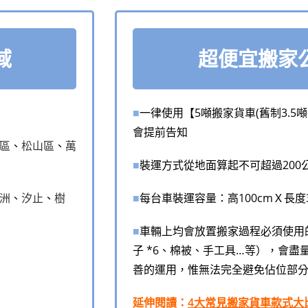
域
超便宜搬家
■
一律使用【5噸搬家貨車(舊制3.5
會提前告知
區
、
松山區
、
萬
■
裝運方式從地面算起不可超過200
洲
、
汐止
、
樹
■
每台車裝運容量：高100cmＸ長度300
■
車輛上均會放置搬家過程必須使用
子 *6、棉被、手工具…等），會
善的運用，惟無法完全避免佔位部
延伸閱讀：
4大常見搬家貨車款式大