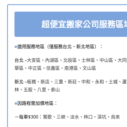
超便宜搬家公司服務區
■
適用服務地區（僅服務台北、新北地區）：
台北 –
大安區
、
內湖區
、
北投區
、
士林區
、
中山區
、
大同
華區
、
中正區
、
信義區
、
南港區
、
文山區
新北 –
板橋
、
新店
、
三重
、
新莊
、
中和
、
永和
、
土城
、
蘆
林
、
五股
、
八里
、
泰山
■
因路程需加價地區：
－每車$300：
鶯歌
、
三峽
、
淡水
、
林口
、
深坑
、
烏來