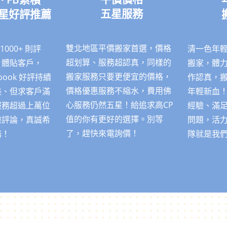
五星服務
顆星好評推薦
雙北地區平價搬家首選，價格
清一色年
000+ 則評
超划算、服務超認真，同樣的
搬家，體
、體貼客戶，
搬家服務只要更便宜的價格，
作認真，
ebook 好評持續
價格優惠服務不縮水，費用佛
年輕新血
美、但求客戶滿
心服務仍然五星！給追求高CP
經驗、滿
服務超過上萬位
值的你有更好的選擇。別等
問題，活
驗評論，真誠希
了，趕快來電詢價！
隊就是我
務！