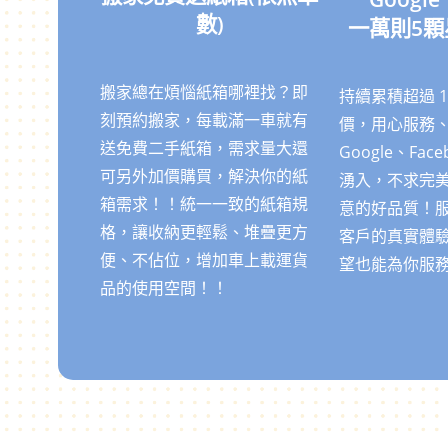
數)
一萬則5
搬家總在煩惱紙箱哪裡找？即
持續累積超過 11
刻預約搬家，每載滿一車就有
價，用心服務
送免費二手紙箱，需求量大還
Google、Fac
可另外加價購買，解決你的紙
湧入，不求完
箱需求！！統一一致的紙箱規
意的好品質！
格，讓收納更輕鬆、堆疊更方
客戶的真實體
便、不佔位，增加車上載運貨
望也能為你服
品的使用空間！！