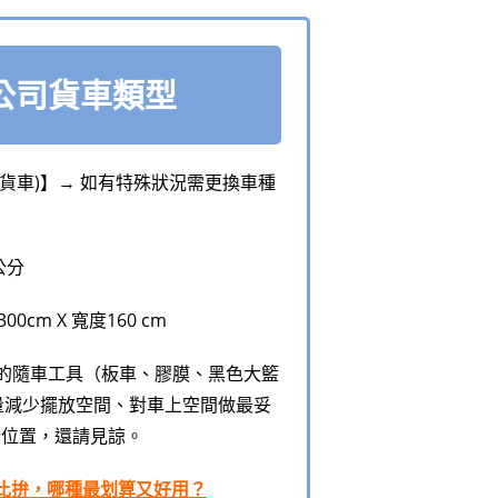
公司貨車類型
噸貨車)】→ 如有特殊狀況需更換車種
公分
cm X 寬度160 cm
的隨車工具（板車、膠膜、黑色大籃
盡量減少擺放空間、對車上空間做最妥
分位置，還請見諒。
比拚，哪種最划算又好用？