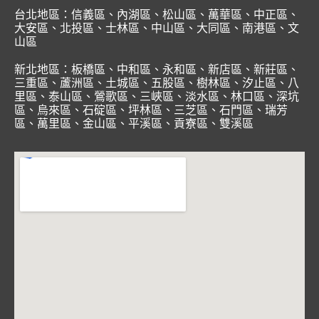
台北地區：
信義區
、
內湖區
、
松山區
、
萬華區
、
中正區
、
大安區
、
北投區
、
士林區
、
中山區
、
大同區
、
南港區
、
文
山區
新北地區：
板橋區
、
中和區
、
永和區
、
新店區
、
新莊區
、
三重區
、
蘆洲區
、
土城區
、
五股區
、
樹林區
、
汐止區
、
八
里區
、
泰山區
、
鶯歌區
、
三峽區
、
淡水區
、
林口區
、
深坑
區
、
烏來區
、
石碇區
、
坪林區
、
三芝區
、
石門區
、
瑞芳
區
、
萬里區
、
金山區
、
平溪區
、
貢寮區
、
雙溪區