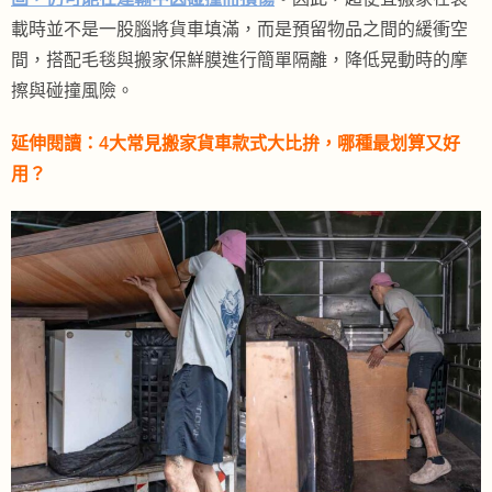
載時並不是一股腦將貨車填滿，而是預留物品之間的緩衝空
間，搭配毛毯與搬家保鮮膜進行簡單隔離，降低晃動時的摩
擦與碰撞風險。
延伸閱讀：
4大常見搬家貨車款式大比拚，哪種最划算又好
用？