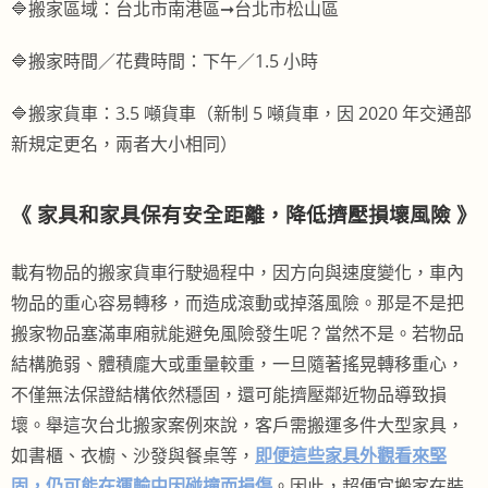
🔷搬家區域：台北市南港區➞台北市松山區
🔷搬家時間／花費時間：下午／1.5 小時
🔷搬家貨車：3.5 噸貨車（新制 5 噸貨車，因 2020 年交通部
新規定更名，兩者大小相同）
《 家具和家具保有安全距離，降低擠壓損壞風險 》
載有物品的搬家貨車行駛過程中，因方向與速度變化，車內
物品的重心容易轉移，而造成滾動或掉落風險。那是不是把
搬家物品塞滿車廂就能避免風險發生呢？當然不是。若物品
結構脆弱、體積龐大或重量較重，
一旦隨著搖晃轉移重心，
不僅無法保證結構依然穩固
，還可能擠壓鄰近物品導致損
壞。舉這次台北搬家案例來說，客戶需搬運多件大型家具，
如書櫃、衣櫥、沙發與餐桌等，
即便這些家具外觀看來堅
固，仍可能在運輸中因碰撞而損傷
。因此，超便宜搬家在裝