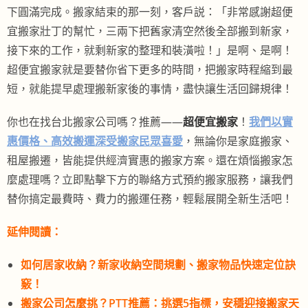
下圓滿完成。搬家結束的那一刻，客戶説：「非常感謝超便
宜搬家壯丁的幫忙，三兩下把舊家清空然後全部搬到新家，
接下來的工作，就剩新家的整理和裝潢啦！」是啊、是啊！
超便宜搬家就是要替你省下更多的時間，把搬家時程縮到最
短，就能提早處理搬新家後的事情，盡快讓生活回歸規律！
你也在找台北搬家公司嗎？推薦——
超便宜搬家
！
我們以實
惠價格、高效搬運深受搬家民眾喜愛
，無論你是家庭搬家、
租屋搬遷，皆能提供經濟實惠的搬家方案。還在煩惱搬家怎
麼處理嗎？立即點擊下方的聯絡方式預約搬家服務，讓我們
替你搞定最費時、費力的搬運任務，輕鬆展開全新生活吧！
延伸閱讀：
如何居家收納？新家收納空間規劃、搬家物品快速定位訣
竅！
搬家公司怎麼挑？PTT推薦：挑選5指標，安穩迎接搬家天