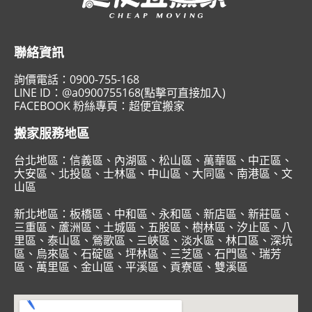
聯絡資訊
詢價電話：
0900-755-168
LINE ID：
@a0900755168(點擊可直接加入)
FACEBOOK 粉絲專頁：
超便宜搬家
搬家服務地區
台北地區：
信義區
、
內湖區
、
松山區
、
萬華區
、
中正區
、
大安區
、
北投區
、
士林區
、
中山區
、
大同區
、
南港區
、
文
山區
新北地區：
板橋區
、
中和區
、
永和區
、
新店區
、
新莊區
、
三重區
、
蘆洲區
、
土城區
、
五股區
、
樹林區
、
汐止區
、
八
里區
、
泰山區
、
鶯歌區
、
三峽區
、
淡水區
、
林口區
、
深坑
區
、
烏來區
、
石碇區
、
坪林區
、
三芝區
、
石門區
、
瑞芳
區
、
萬里區
、
金山區
、
平溪區
、
貢寮區
、
雙溪區