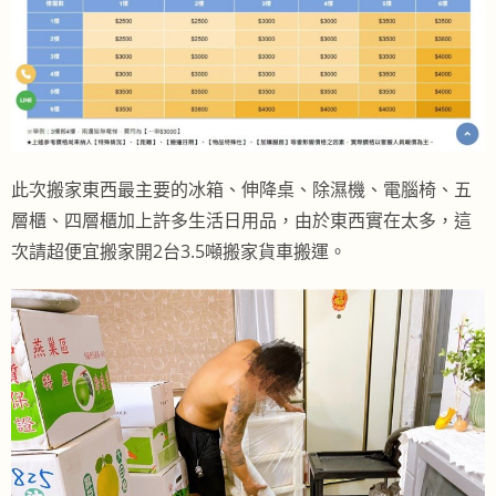
此次搬家東西最主要的冰箱、伸降桌、除濕機、電腦椅、五
層櫃、四層櫃加上許多生活日用品，由於東西實在太多，這
次請超便宜搬家開2台3.5噸搬家貨車搬運。