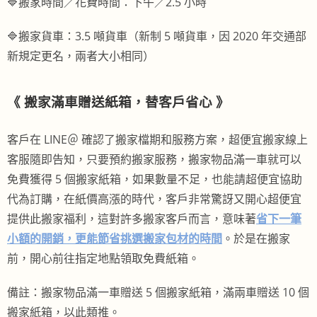
🔷搬家時間／花費時間：下
午／2.5 小時
🔷搬家貨車：3.5 噸貨車（新制 5 噸貨車，因 2020 年交通部
新規定更名，兩者大小相同）
《 搬家滿車贈送紙箱，替客戶省心 》
客戶在 LINE＠ 確認了搬家檔期和服務方案，超便宜搬家線上
客服隨即告知，只要預約搬家服務，搬家物品滿一車就可以
免費獲得 5 個搬家紙箱，如果數量不足，也能請超便宜協助
代為訂購，在紙價高漲的時代，客戶非常驚訝又開心超便宜
提供此搬家福利，這對許多搬家客戶而言，意味著
省下一筆
小額的開銷，更能節省挑選搬家包材的時間
。於是在搬家
前，開心前往指定地點領取免費紙箱。
備註：搬家物品滿一車贈送 5 個搬家紙箱，滿兩車贈送 10 個
搬家紙箱，以此類推。