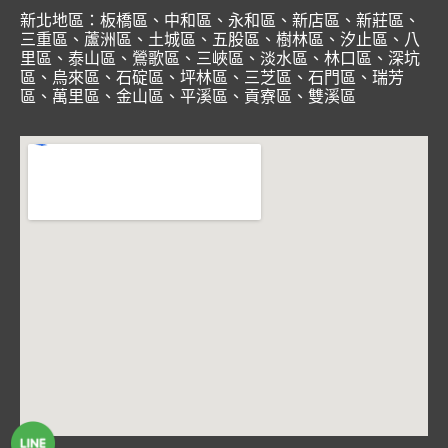
新北地區：
板橋區
、
中和區
、
永和區
、
新店區
、
新莊區
、
三重區
、
蘆洲區
、
土城區
、
五股區
、
樹林區
、
汐止區
、
八
里區
、
泰山區
、
鶯歌區
、
三峽區
、
淡水區
、
林口區
、
深坑
區
、
烏來區
、
石碇區
、
坪林區
、
三芝區
、
石門區
、
瑞芳
區
、
萬里區
、
金山區
、
平溪區
、
貢寮區
、
雙溪區