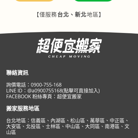
【僅服務
台北、新北
地區】
聯絡資訊
詢價電話：
0900-755-168
LINE ID：
@a0900755168(點擊可直接加入)
FACEBOOK 粉絲專頁：
超便宜搬家
搬家服務地區
台北地區：
信義區
、
內湖區
、
松山區
、
萬華區
、
中正區
、
大安區
、
北投區
、
士林區
、
中山區
、
大同區
、
南港區
、
文
山區