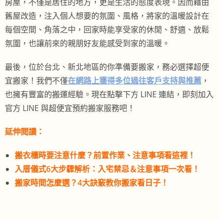
房屋，不僅是居住的地方，更是生活的態度表現。因而藉由
舊屋改造，注入個人想要的氛圍、風格，將家的溫暖設計在
每個空間、角落之中，回家時能享受家的休閒、舒適、放鬆
氛圍，也讓前來的親朋好友能感受到家的溫暖。
最後，位於台北、新北地區的你準備要搬家，務必選擇超便
宜搬家！我們不僅
在網路上獲得多位過往客戶支持與推薦
，
也擁有豐富的搬運經驗。現在點擊下方 LINE 連結，即刻加入
官方 LINE 與超便宜預約搬家服務吧！
延伸閱讀：
搬衣櫃時要注意什麼？前置作業、注意事項看這裡！
入厝儀式6大步驟解析：入宅禁忌＆注意事項一次看！
搬家時間怎麼選？4大訣竅教你搬家看日子！