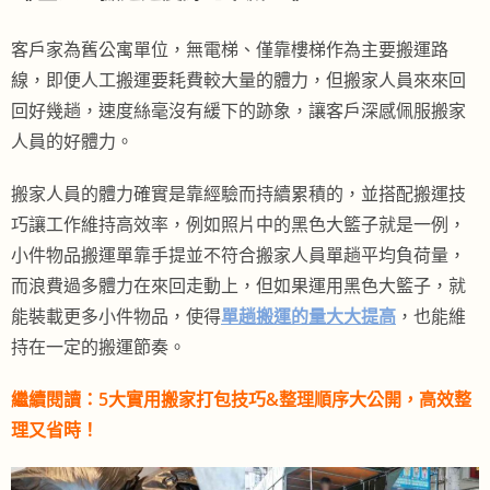
客戶家為舊公寓單位，無電梯、僅靠樓梯作為主要搬運路
線，即便人工搬運要耗費較大量的體力，但搬家人員來來回
回好幾趟，速度絲毫沒有緩下的跡象，讓客戶深感佩服搬家
人員的好體力。
搬家人員的體力確實是靠經驗而持續累積的，並搭配搬運技
巧讓工作維持高效率，例如照片中的黑色大籃子就是一例，
小件物品搬運單靠手提並不符合搬家人員單趟平均負荷量，
而浪費過多體力在來回走動上，但如果運用黑色大籃子，就
能裝載更多小件物品，使得
單趟搬運的量大大提高
，也能維
持在一定的搬運節奏。
繼續閱讀：
5大實用搬家打包技巧&整理順序大公開，高效整
理又省時！