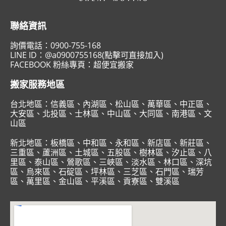
聯絡資訊
詢價電話：
0900-755-168
LINE ID：
@a0900755168(點擊可直接加入)
FACEBOOK 粉絲專頁：
超便宜搬家
搬家服務地區
台北地區：
信義區
、
內湖區
、
松山區
、
萬華區
、
中正區
、
大安區
、
北投區
、
士林區
、
中山區
、
大同區
、
南港區
、
文
山區
新北地區：
板橋區
、
中和區
、
永和區
、
新店區
、
新莊區
、
三重區
、
蘆洲區
、
土城區
、
五股區
、
樹林區
、
汐止區
、
八
里區
、
泰山區
、
鶯歌區
、
三峽區
、
淡水區
、
林口區
、
深坑
區
、
烏來區
、
石碇區
、
坪林區
、
三芝區
、
石門區
、
瑞芳
區
、
萬里區
、
金山區
、
平溪區
、
貢寮區
、
雙溪區