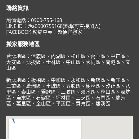
聯絡資訊
詢價電話：
0900-755-168
LINE ID：
@a0900755168(點擊可直接加入)
FACEBOOK 粉絲專頁：
超便宜搬家
搬家服務地區
台北地區：
信義區
、
內湖區
、
松山區
、
萬華區
、
中正區
、
大安區
、
北投區
、
士林區
、
中山區
、
大同區
、
南港區
、
文
山區
新北地區：
板橋區
、
中和區
、
永和區
、
新店區
、
新莊區
、
三重區
、
蘆洲區
、
土城區
、
五股區
、
樹林區
、
汐止區
、
八
里區
、
泰山區
、
鶯歌區
、
三峽區
、
淡水區
、
林口區
、
深坑
區
、
烏來區
、
石碇區
、
坪林區
、
三芝區
、
石門區
、
瑞芳
區
、
萬里區
、
金山區
、
平溪區
、
貢寮區
、
雙溪區