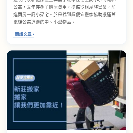
公寓，去年存夠了購屋費用，準備從租屋族畢業，前
進兩房一廳小豪宅。於是找到超便宜搬家協助搬運舊
電梯公寓這邊的中、小型物品。