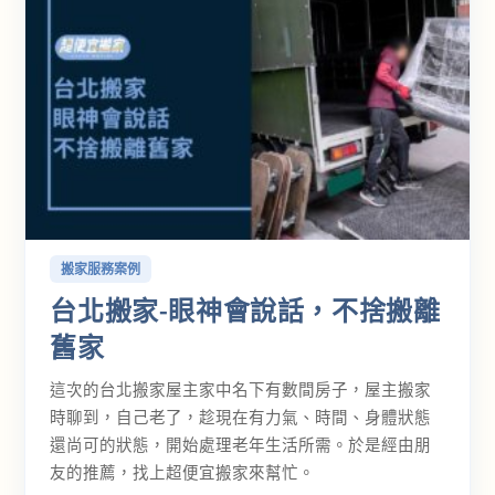
搬家服務案例
台北搬家-眼神會說話，不捨搬離
舊家
這次的台北搬家屋主家中名下有數間房子，屋主搬家
時聊到，自己老了，趁現在有力氣、時間、身體狀態
還尚可的狀態，開始處理老年生活所需。於是經由朋
友的推薦，找上超便宜搬家來幫忙。