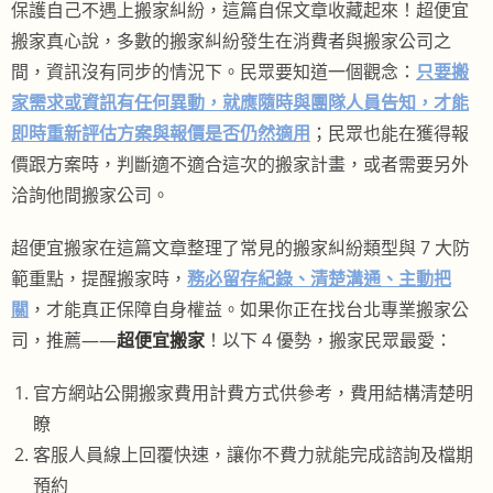
保護自己不遇上搬家糾紛，這篇自保文章收藏起來！超便宜
搬家真心說，多數的搬家糾紛發生在消費者與搬家公司之
間，資訊沒有同步的情況下。民眾要知道一個觀念：
只要搬
家需求或資訊有任何異動，就應隨時與團隊人員告知，才能
即時重新評估方案與報價是否仍然適用
；民眾也能在獲得報
價跟方案時，判斷適不適合這次的搬家計畫，或者需要另外
洽詢他間搬家公司。
超便宜搬家在這篇文章整理了常見的搬家糾紛類型與 7 大防
範重點，提醒搬家時，
務必留存紀錄、清楚溝通、主動把
關
，才能真正保障自身權益。如果你正在找台北專業搬家公
司，推薦——
超便宜搬家
！以下 4 優勢，搬家民眾最愛：
官方網站公開搬家費用計費方式供參考，費用結構清楚明
瞭
客服人員線上回覆快速，讓你不費力就能完成諮詢及檔期
預約