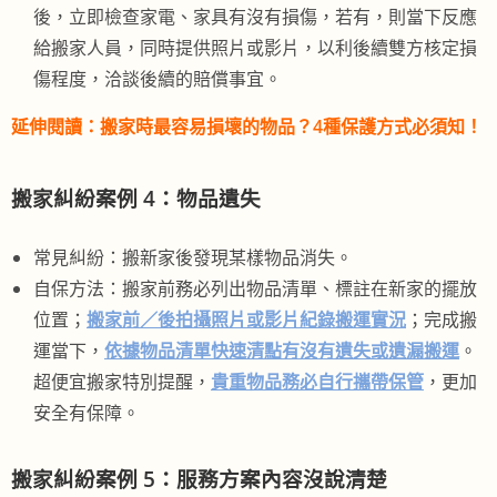
後，立即檢查家電、家具有沒有損傷，若有，則當下反應
給搬家人員，同時提供照片或影片，以利後續雙方核定損
傷程度，洽談後續的賠償事宜。
延伸閱讀：
搬家時最容易損壞的物品？4種保護方式必須知！
搬家糾紛案例 4：物品遺失
常見糾紛：搬新家後發現某樣物品消失。
自保方法：搬家前務必列出物品清單、標註在新家的擺放
位置；
搬家前／後拍攝照片或影片紀錄搬運實況
；完成搬
運當下，
依據物品清單快速清點有沒有遺失或遺漏搬運
。
超便宜搬家特別提醒，
貴重物品務必自行攜帶保管
，更加
安全有保障。
搬家糾紛案例 5：服務方案內容沒說清楚