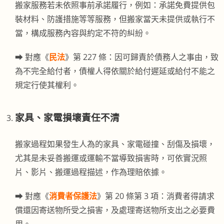
搬家服務若未依照事前承諾履行，例如：承諾免費提供包
裝材料、防護措施等等服務，但搬家當天未提供或執行不
當，構成服務內容與約定不符的糾紛。
➡︎ 對應《
民法
》第 227 條：因可歸責於債務人之事由，致
為不完全給付者，債權人得依關於給付遲延或給付不能之
規定行使其權利。
家具、家電損壞責任不清
搬家過程如果發生人為的家具、家電碰撞、刮傷及損壞，
尤其是未妥善搬運或運輸不當導致損害時，可依實況照
片、影片、搬運過程描述，作為理賠依據。
➡︎ 對應《
消費者保護法
》第 20 條第 3 項：消費者得請求
償還因寄送物所受之損害，及處理寄送物所支出之必要費
用。