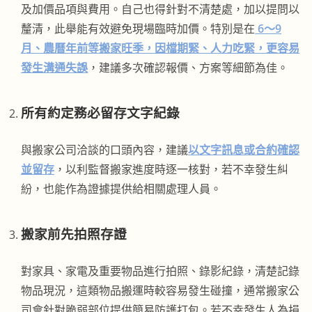
及加價品項與費用。自己也得針對不清楚處，加以提問以
釐清，此舉能有效避免現場臨時加價。特別是在
6～9
月、農曆年前等搬家旺季，因檔期緊、人力吃緊，更容易
發生溝通失誤
，建議多次確認報價、方案等細節為佳。
所有約定務必留存文字紀錄
與搬家公司洽談的口頭內容，建議
以文字訊息或合約確認
並留存
，以利監督搬家進度時逐一核對，若不幸發生糾
紛，也能作為證據提供給相關處理人員。
搬家前先拍照存證
對家具、家電及重要物品進行拍照、錄影紀錄，清楚記錄
物品現況，這類物品搬運時較容易發生碰撞，通常搬家公
司會針對脆弱部位提供簡易防護打包。若不幸發生人為損