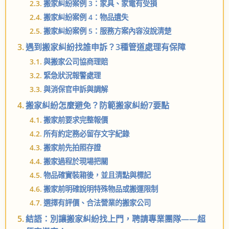
搬家糾紛案例 3：家具、家電有受損
搬家糾紛案例 4：物品遺失
搬家糾紛案例 5：服務方案內容沒說清楚
遇到搬家糾紛找誰申訴？3種管道處理有保障
與搬家公司協商理賠
緊急狀況報警處理
與消保官申訴與調解
搬家糾紛怎麼避免？防範搬家糾紛7要點
搬家前要求完整報價
所有約定務必留存文字紀錄
搬家前先拍照存證
搬家過程於現場把關
物品確實裝箱後，並且清點與標記
搬家前明確說明特殊物品或搬運限制
選擇有評價、合法營業的搬家公司
結語：別讓搬家糾紛找上門，聘請專業團隊——超