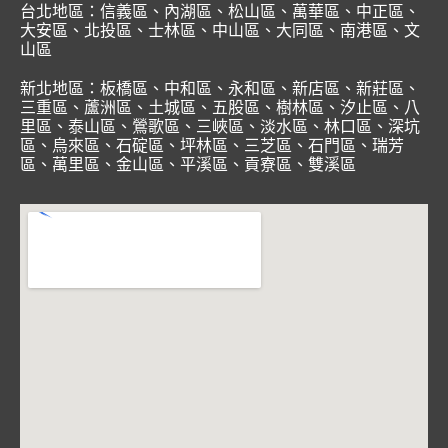
台北地區：
信義區
、
內湖區
、
松山區
、
萬華區
、
中正區
、
大安區
、
北投區
、
士林區
、
中山區
、
大同區
、
南港區
、
文
山區
新北地區：
板橋區
、
中和區
、
永和區
、
新店區
、
新莊區
、
三重區
、
蘆洲區
、
土城區
、
五股區
、
樹林區
、
汐止區
、
八
里區
、
泰山區
、
鶯歌區
、
三峽區
、
淡水區
、
林口區
、
深坑
區
、
烏來區
、
石碇區
、
坪林區
、
三芝區
、
石門區
、
瑞芳
區
、
萬里區
、
金山區
、
平溪區
、
貢寮區
、
雙溪區