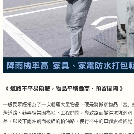
《 道路不平易顛簸，物品平穩疊高、預留間隔 》
一般民眾經常為了一次載運大量物品，硬是將搬家物品「塞」
灣道路、巷弄經常因為地下工程開挖，導致路面變得坑坑洞洞
差，以及下雨沖刷而破碎的柏油路，使行徑中的車體震盪搖晃