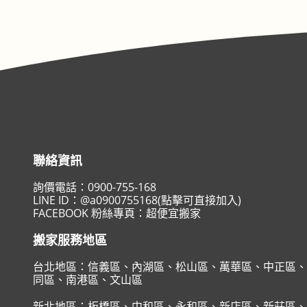
聯絡資訊
詢價電話：
0900-755-168
LINE ID：
@a0900755168(點擊可直接加入)
FACEBOOK 粉絲專頁：
超便宜搬家
搬家服務地區
台北地區：
信義區
、
內湖區
、
松山區
、
萬華區
、
中正區
、
同區
、
南港區
、
文山區
新北地區：
板橋區
、
中和區
、
永和區
、
新店區
、
新莊區
、