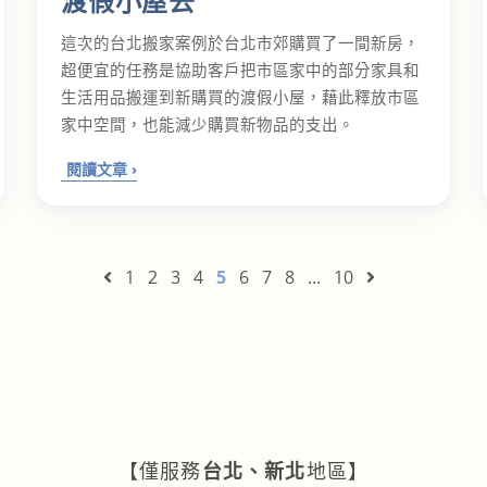
渡假小屋去
這次的台北搬家案例於台北市郊購買了一間新房，
超便宜的任務是協助客戶把市區家中的部分家具和
生活用品搬運到新購買的渡假小屋，藉此釋放市區
家中空間，也能減少購買新物品的支出。
1
2
3
4
5
6
7
8
...
10
【僅服務
台北、新北
地區】