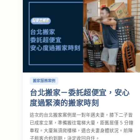
搬家服務案例
台北搬家－委託超便宜，安心
度過緊湊的搬家時刻
這次的台北搬家案例是一對年邁夫妻，膝下二子皆
已成家立業，準備搬往電梯大廈，距舊居僅 5 分鐘
車程。大廈無須爬樓梯，適合夫妻身體狀況。前陣
子租客合約到期，決定收回自住。