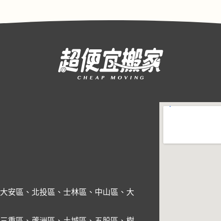
大安區
、
北投區
、
士林區
、
中山區
、
大
三重區
、
蘆洲區
、
土城區
、
五股區
、
樹